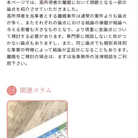
本ページでは、高所得者の離婚において問題となる一部の
論点を紹介させていただきました。
高所得者を当事者とする離婚事件は通常の案件よりも論点
が多く、またそれぞれの論点における結論の帰趨が結論へ
与える影響も大きなものとなり、より慎重に各論点につい
て検討する必要があります。専門家に相談しないと気がつ
かない論点もありますし、また、同じ論点でも個別具体的
な事案の特徴によって結論が正反対になることもあります。
離婚をご検討の場合は、まずは当事務所の法律相談をご利
用下さい。
関連コラム