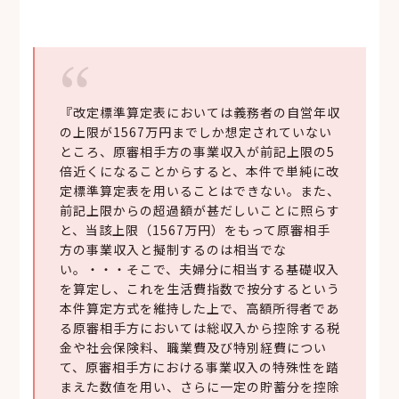
『改定標準算定表においては義務者の自営年収
の上限が1567万円までしか想定されていない
ところ、原審相手方の事業収入が前記上限の5
倍近くになることからすると、本件で単純に改
定標準算定表を用いることはできない。また、
前記上限からの超過額が甚だしいことに照らす
と、当該上限（1567万円）をもって原審相手
方の事業収入と擬制するのは相当でな
い。・・・そこで、夫婦分に相当する基礎収入
を算定し、これを生活費指数で按分するという
本件算定方式を維持した上で、高額所得者であ
る原審相手方においては総収入から控除する税
金や社会保険料、職業費及び特別経費につい
て、原審相手方における事業収入の特殊性を踏
まえた数値を用い、さらに一定の貯蓄分を控除