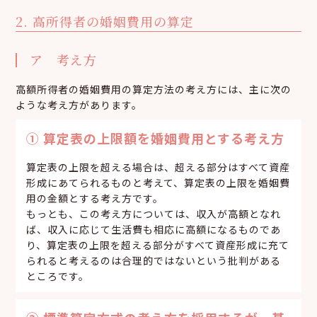
2. 高所得者の婚姻費用の算定
ア 考え方
高額所得者の婚姻費用の算定方法の考え方には、主に次の
ような考え方があります。
① 算定表の上限額を婚姻費用とする考え方
算定表の上限を超える場合は、超える部分はすべて資産
形成にあてられるものと考えて、算定表の上限を婚姻費
用の金額とする考え方です。
もっとも、この考え方については、収入が高額となれ
ば、収入に応じて生活費も相応に高額になるものであ
り、算定表の上限を超える部分がすべて資産形成に充て
られると考えるのは合理的ではないという批判がある
ところです。