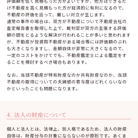
評価額を低く見積もった方がよいですが、他方はできるだ
け不動産を高く見積もった方が経済的に有利になるので、
不動産の評価を巡って、厳しい対立が生じます。
通常の事件の場合は、双方が不動産について不動産会社の
査定報告書を取得した上で、裁判官が双方の主張する評価
額の間をとるような解決が行われることが多いと思われます
が、不動産が投資用不動産がある場合等には評価額のぶれ
も大きくなりますし、金額自体が非常に大きくなるので、
一定のコストをかけてでも、不動産鑑定士による鑑定をす
ることを検討するべき場合もあります。
なお、当該不動産が特有財産なのか共有財産なのか、当該
不動産の取得についての夫婦感の寄与度はどれくらいなの
かといったことも問題になります。
4. 法人の財産について
個人と法人とは、法律上、別人格であるため、法人の財産
自体は、財産分与の対象にならないのが原則です。あくま