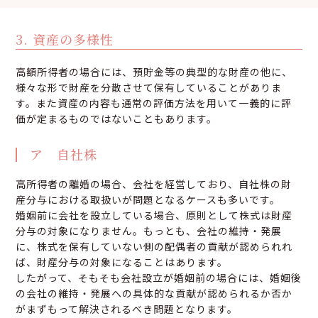
3. 資産の多様性
高額所得者の場合には、預貯金等の典型的な財産の他に、
様々な形で財産を分散させて保有していることがありま
す。また資産の内容も通常の評価方法を用いて一義的に評
価が定まるものではないこともあります。
ア 自社株
高所得者の離婚の場合、会社を経営しており、自社株の財
産分与における取扱いが問題となるケースも多いです。
婚姻前に会社を設立している場合、原則として株式は財産
分与の対象になりません。もっとも、会社の維持・発展
に、株式を保有していない側の配偶者の貢献が認められれ
ば、財産分与の対象になることはあります。
したがって、そもそも会社設立が婚姻前の場合には、婚姻後
の会社の維持・発展への具体的な貢献が認められるか否か
がまずもって解決されるべき問題となります。