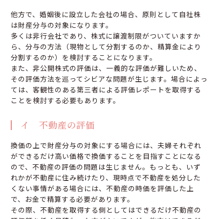
他方で、婚姻後に設立した会社の場合、原則として自社株
は財産分与の対象になります。
多くは非行会社であり、株式に譲渡制限がついていますか
ら、分与の方法（現物として分割するのか、精算金により
分割するのか）を検討することになります。
また、非公開株式の評価は、一義的な評価が難しいため、
その評価方法を巡ってシビアな問題が生じます。場合によっ
ては、客観性のある第三者による評価レポートを取得する
ことを検討する必要もあります。
イ 不動産の評価
換価の上で財産分与の対象にする場合には、夫婦それぞれ
ができるだけ高い価格で換価することを目指すことになる
ので、不動産の評価の問題は生じません。もっとも、いず
れかが不動産に住み続けたり、現時点で不動産を処分した
くない事情がある場合には、不動産の時価を評価した上
で、お金で精算する必要があります。
その際、不動産を取得する側としてはできるだけ不動産の