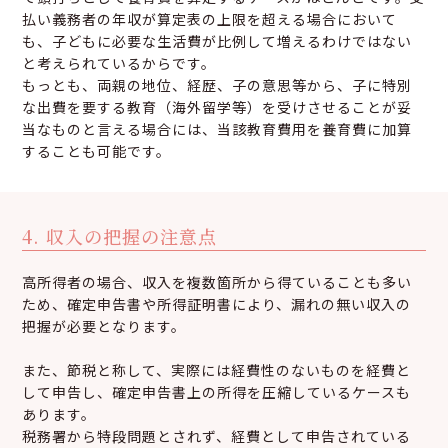
払い義務者の年収が算定表の上限を超える場合において
も、子どもに必要な生活費が比例して増えるわけではない
と考えられているからです。
もっとも、両親の地位、経歴、子の意思等から、子に特別
な出費を要する教育（海外留学等）を受けさせることが妥
当なものと言える場合には、当該教育費用を養育費に加算
することも可能です。
4. 収入の把握の注意点
高所得者の場合、収入を複数箇所から得ていることも多い
ため、確定申告書や所得証明書により、漏れの無い収入の
把握が必要となります。
また、節税と称して、実際には経費性のないものを経費と
して申告し、確定申告書上の所得を圧縮しているケースも
あります。
税務署から特段問題とされず、経費として申告されている