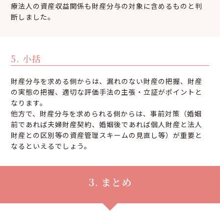
療法人の資産収益関係も財産分与の対象に含めるものと判
断しました。
5. 小括
財産分与を求める側からは、漏れのない財産の把握、財産
の実態の把握、適切な評価手法の主張・立証がポイントと
なります。
他方で、財産分与を求められる側からは、事前対策（婚姻
前であれば夫婦財産契約、婚姻後であれば個人財産と法人
財産との区別等の資産管理スキームの見直し等）が重要と
なるといえるでしょう。
3. まとめ