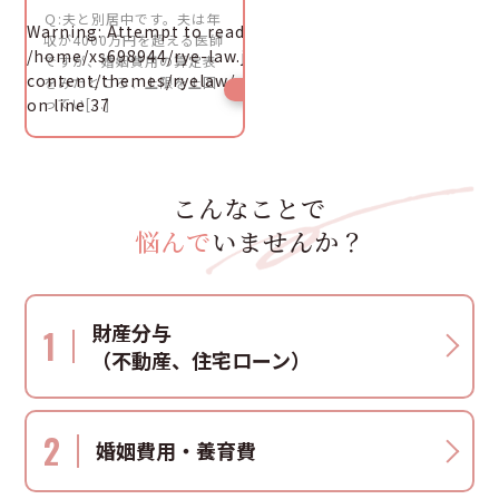
Ｑ:夫と別居中です。夫は年
Warning
: Attempt to read property "ID" on null in
収が4000万円を超える医師
/home/xs698944/rye-law.jp/public_html/wp-
ですが、婚姻費用の算定表
content/themes/ryelaw/parts/partsrikoncolumnlist.p
をみたところ、上限を上回
婚姻費用
高額所得者
養育費
on line
ってい[...]
37
こんなことで
悩んで
いませんか？
財産分与
（不動産、住宅ローン）
婚姻費用・養育費